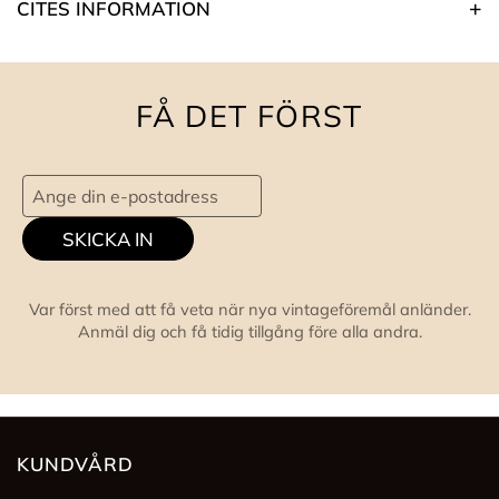
CITES INFORMATION
FÅ DET FÖRST
SKICKA IN
Var först med att få veta när nya vintageföremål anländer.
Anmäl dig och få tidig tillgång före alla andra.
KUNDVÅRD