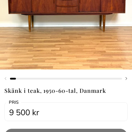
Föregående bild
Nä
Skänk i teak, 1950-60-tal, Danmark
PRIS
9 500 kr