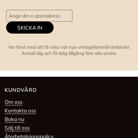
SKICKA IN
Var först med att få veta när nya vintageföremål anländer.
Anmäl dig och få tidig tillgång före alla andra.
KUNDVÅRD
Om oss
Kontakta oss
Boka nu
Sälj till oss
Återbetalningspolicy