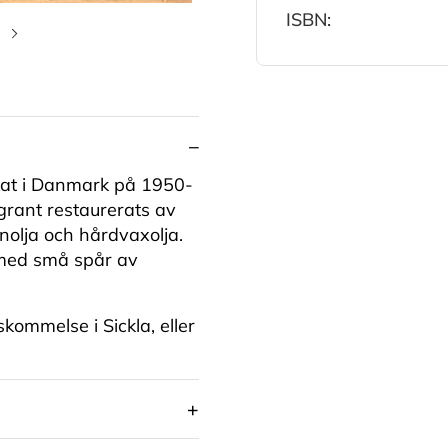
ISBN:
Nästa bild
kat i Danmark på 1950-
ggrant restaurerats av
nolja och hårdvaxolja.
 med små spår av
skommelse i Sickla, eller