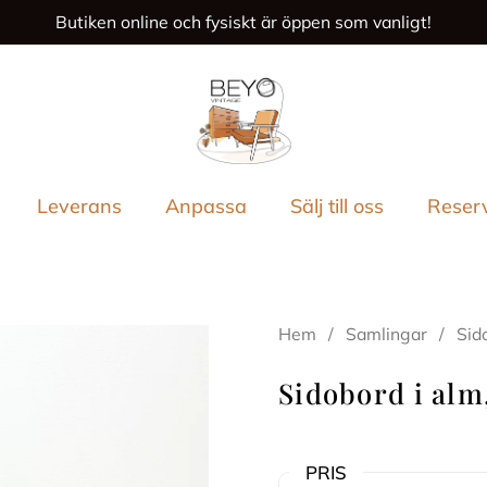
Butiken online och fysiskt är öppen som vanligt!
ende
Leverans
Anpassa
Sälj till oss
Reser
Hem
/
Samlingar
/
Sid
Sidobord i alm
PRIS