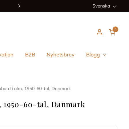
Nya ankomster varje vec
Språk
Svenska
Nästa
0
Öppna 
vation
B2B
Nyhetsbrev
Blogg
obord i alm, 1950-60-tal, Danmark
, 1950-60-tal, Danmark