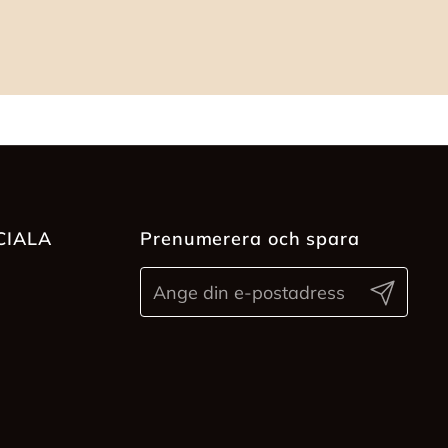
CIALA
Prenumerera och spara
Skicka in
ram