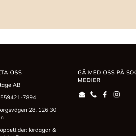
TA OSS
GÅ MED OSS PÅ SO
MEDIER
ntage AB
 559421-7894
Email
Phone
Facebook
Instag
orgsvägen 28, 126 30
en
öppettider: lördagar &