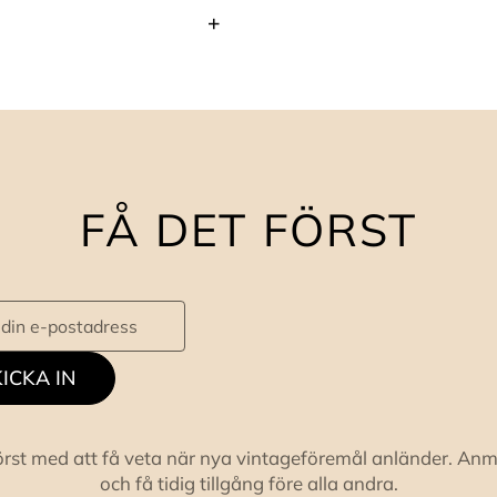
FÅ DET FÖRST
ICKA IN
örst med att få veta när nya vintageföremål anländer. Anm
och få tidig tillgång före alla andra.