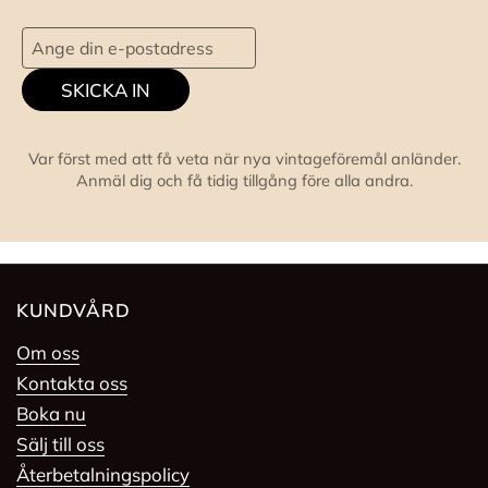
SKICKA IN
Var först med att få veta när nya vintageföremål anländer.
Anmäl dig och få tidig tillgång före alla andra.
KUNDVÅRD
Om oss
Kontakta oss
Boka nu
Sälj till oss
Återbetalningspolicy