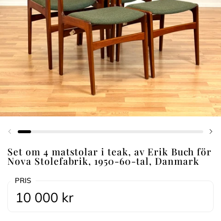
Föregående bild
Nä
Set om 4 matstolar i teak, av Erik Buch för
Nova Stolefabrik, 1950-60-tal, Danmark
PRIS
10 000 kr