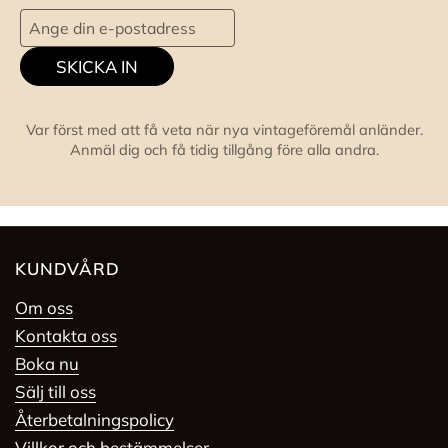
SKICKA IN
Var först med att få veta när nya vintageföremål anländer.
Anmäl dig och få tidig tillgång före alla andra.
KUNDVÅRD
Om oss
Kontakta oss
Boka nu
Sälj till oss
Återbetalningspolicy
Villkor och bestämmelser