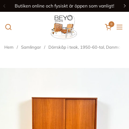
Hoppa till innehållet
Butiken online och fysiskt är öppen som vanligt!
Föregående
N
0
Öppna ku
Öpp
Hem
/
Samlingar
/
Dörrskåp i teak, 1950-60-tal, Danmark