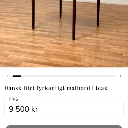
Föregående bild
Näs
Dansk litet fyrkantigt matbord i teak
PRIS
9 500 kr