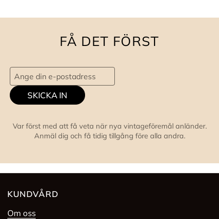
FÅ DET FÖRST
SKICKA IN
Var först med att få veta när nya vintageföremål anländer.
Anmäl dig och få tidig tillgång före alla andra.
KUNDVÅRD
Om oss