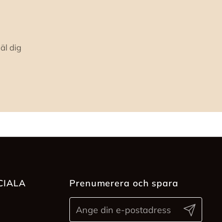
äl dig
CIALA
Prenumerera och spara
Skicka in