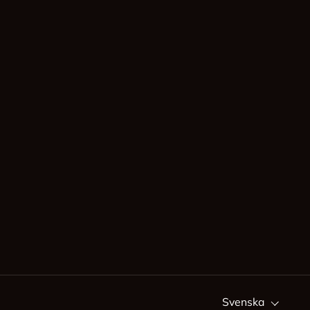
ram
Språk
Svenska