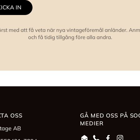
ICKA IN
örst med att få veta när nya vintageföremål anländer. Anm
och få tidig tillgång före alla andra.
TA OSS
GÅ MED OSS PÅ SO
MEDIER
ntage AB