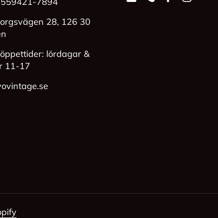
 559421-7894
Email
Phone
Facebook
Instag
orgsvägen 28, 126 30
en
öppettider: lördagar &
r 11-17
ovintage.se
pify