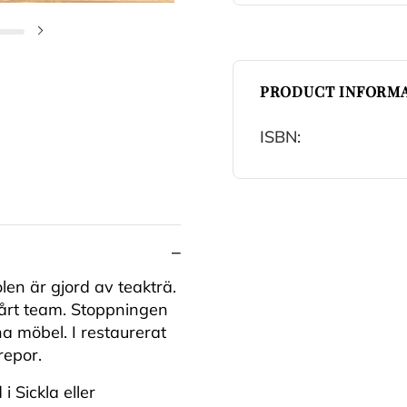
Nästa bild
PRODUCT INFORMA
ISBN:
len är gjord av teakträ.
vårt team. Stoppningen
na möbel. I restaurerat
repor.
i Sickla eller