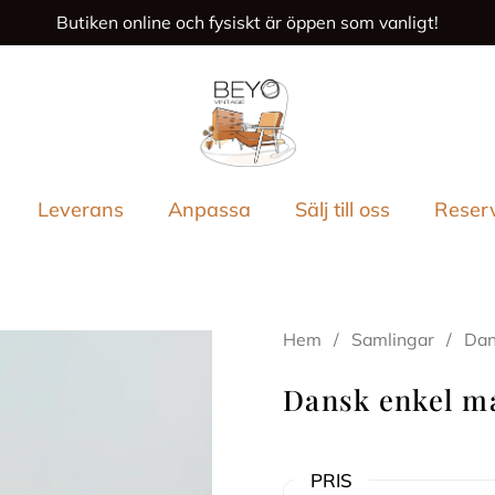
Butiken online och fysiskt är öppen som vanligt!
ende
Leverans
Anpassa
Sälj till oss
Reser
Hem
/
Samlingar
/
Dan
Dansk enkel ma
PRIS