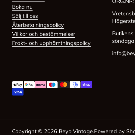
ORG.NR:
Boka nu
Vretensb
Sälj till oss
Hägerst
Återbetalningspolicy
Butikens 
Villkor och bestämmelser
söndaga
Frakt- och upphämtningspolicy
info@bey
Copyright © 2026
Beyo Vintage
.
Powered by Sho