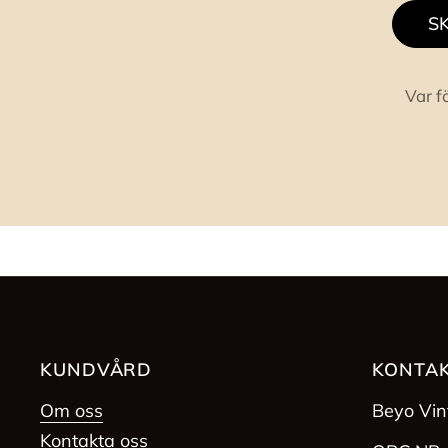
SK
Var f
KUNDVÅRD
KONTAK
Om oss
Beyo Vi
Kontakta oss