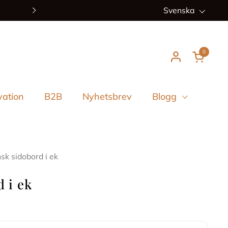
Nya ankomster varje vec
Språk
Svenska
Nästa
0
Öppna 
vation
B2B
Nyhetsbrev
Blogg
sk sidobord i ek
 i ek