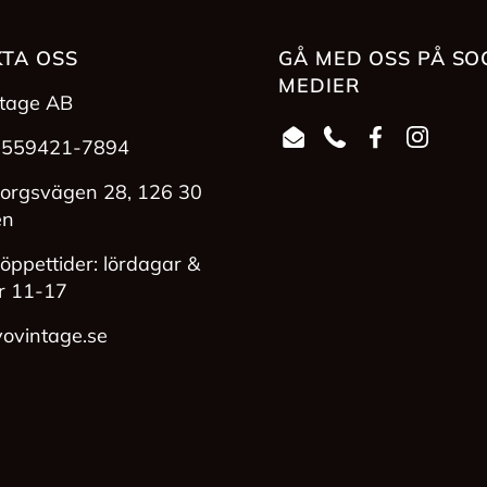
TA OSS
GÅ MED OSS PÅ SO
MEDIER
ntage AB
 559421-7894
Email
Phone
Facebook
Instag
orgsvägen 28, 126 30
en
öppettider: lördagar &
r 11-17
ovintage.se