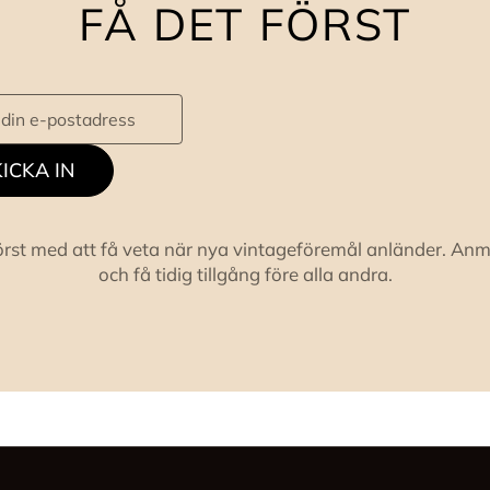
FÅ DET FÖRST
ICKA IN
örst med att få veta när nya vintageföremål anländer. Anm
och få tidig tillgång före alla andra.