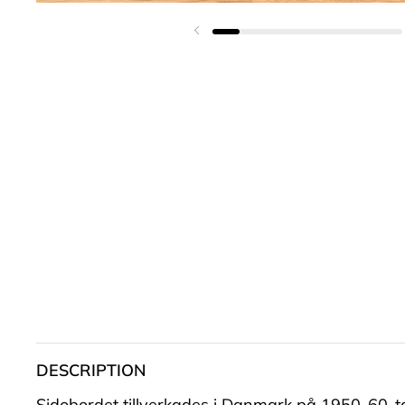
Föregående bild
DESCRIPTION
Sidobordet tillverkades i Danmark på 1950-60-tal