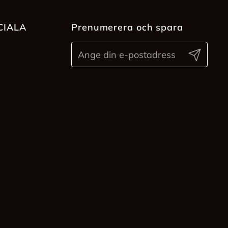
CIALA
Prenumerera och spara
Skicka in
ram