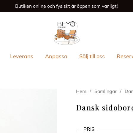
Butiken online och fysiskt är öppen som vanligt!
ende
Leverans
Anpassa
Sälj till oss
Reser
Hem
/
Samlingar
/
Dan
Dansk sidobord
PRIS