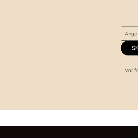
SK
Var f