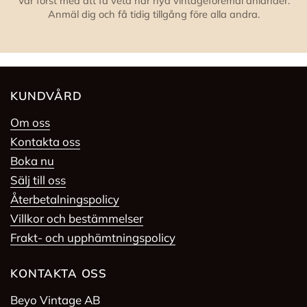
Var först med att få veta när nya vintageföremål anländer.
Anmäl dig och få tidig tillgång före alla andra.
KUNDVÅRD
Om oss
Kontakta oss
Boka nu
Sälj till oss
Återbetalningspolicy
Villkor och bestämmelser
Frakt- och upphämtningspolicy
KONTAKTA OSS
Beyo Vintage AB