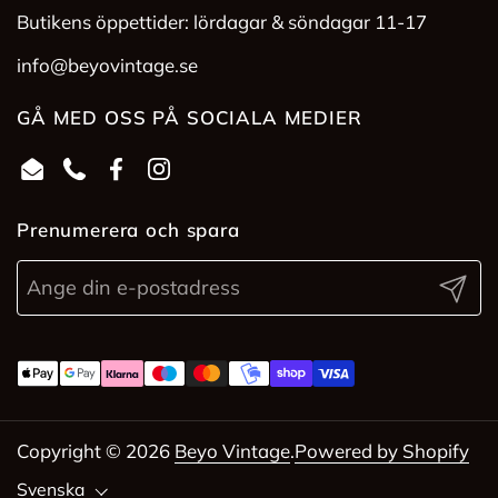
Butikens öppettider: lördagar & söndagar 11-17
info@beyovintage.se
GÅ MED OSS PÅ SOCIALA MEDIER
Email
Phone
Facebook
Instagram
Prenumerera och spara
Skicka 
Copyright © 2026
Beyo Vintage
.
Powered by Shopify
Språk
Svenska