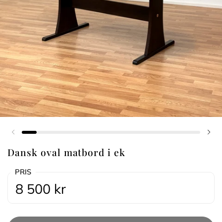
Föregående bild
Näs
Dansk oval matbord i ek
PRIS
8 500 kr