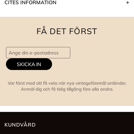
CITES INFORMATION
FÅ DET FÖRST
SKICKA IN
Var först med att få veta när nya vintageföremål anländer.
Anmäl dig och få tidig tillgång före alla andra.
KUNDVÅRD