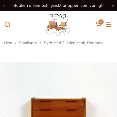
Hoppa till innehållet
Butiken online och fysiskt är öppen som vanligt!
Föregående
N
0
Öppna ku
Öpp
Hem
/
Samlingar
/
Byrå med 3 lådor i teak, Danmark