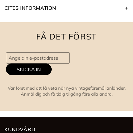
CITES INFORMATION
FÅ DET FÖRST
SKICKA IN
Var först med att få veta när nya vintageföremål anländer.
Anmäl dig och få tidig tillgång före alla andra.
KUNDVÅRD