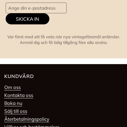
SKICKA IN
Var först med att få veta när nya vintageföremål anländer.
Anmäl dig och få tidig tillgång före alla andra.
KUNDVÅRD
Om oss
Kontakta oss
Boka nu
Sälj till oss
Återbetalningspolicy
Villkor och bestämmelser