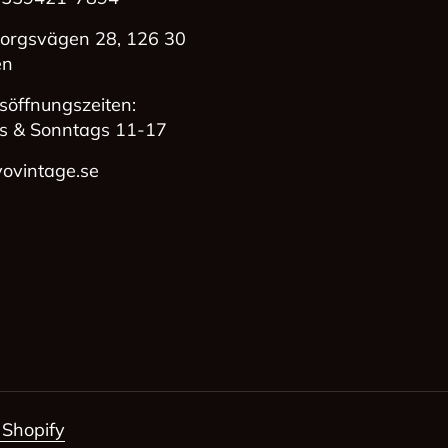
Email
Phone
Facebook
Instag
orgsvägen 28, 126 30
en
söffnungszeiten:
s & Sonntags 11-17
ovintage.se
Shopify