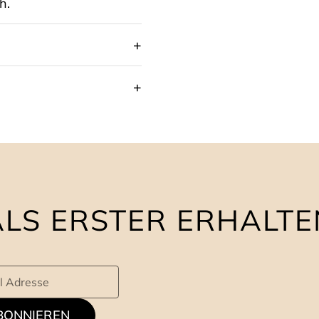
h.
ALS ERSTER ERHALTE
BONNIEREN