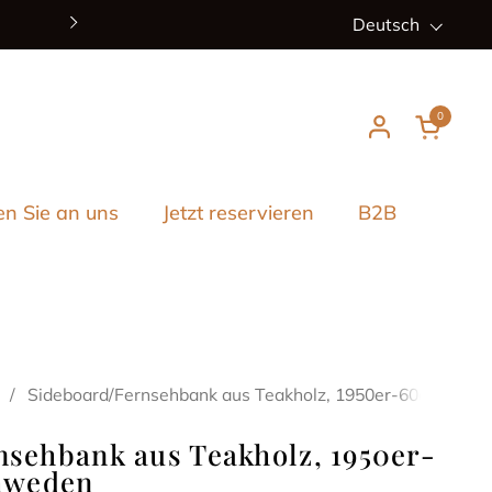
Schauen Sie sich unseren Winterschlussverkauf
Sprache
Deutsch
auf ausgewählte Artikel!
Weiter
0
Warenko
en Sie an uns
Jetzt reservieren
B2B
/
Sideboard/Fernsehbank aus Teakholz, 1950er-60er Jahre
sehbank aus Teakholz, 1950er-
chweden